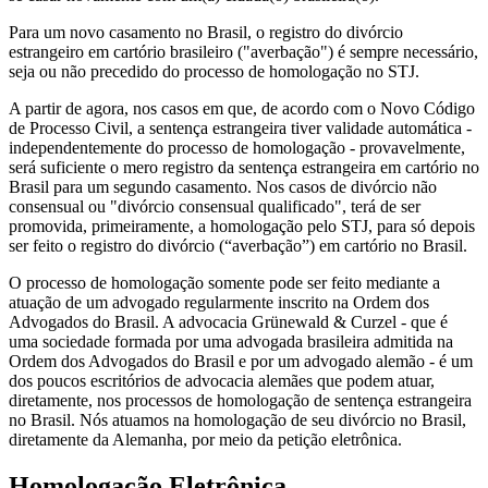
Para um novo casamento no Brasil, o registro do divórcio
estrangeiro em cartório brasileiro ("averbação") é sempre necessário,
seja ou não precedido do processo de homologação no STJ.
A partir de agora, nos casos em que, de acordo com o Novo Código
de Processo Civil, a sentença estrangeira tiver validade automática -
independentemente do processo de homologação - provavelmente,
será suficiente o mero registro da sentença estrangeira em cartório no
Brasil para um segundo casamento. Nos casos de divórcio não
consensual ou "divórcio consensual qualificado", terá de ser
promovida, primeiramente, a homologação pelo STJ, para só depois
ser feito o registro do divórcio (“averbação”) em cartório no Brasil.
O processo de homologação somente pode ser feito mediante a
atuação de um advogado regularmente inscrito na Ordem dos
Advogados do Brasil. A advocacia Grünewald & Curzel - que é
uma sociedade formada por uma advogada brasileira admitida na
Ordem dos Advogados do Brasil e por um advogado alemão -
é um
dos poucos escritórios de advocacia alemães
que podem atuar,
diretamente, nos processos de homologação de sentença estrangeira
no Brasil. Nós atuamos na homologação de seu divórcio no Brasil,
diretamente da Alemanha, por meio da petição eletrônica.
Homologação Eletrônica