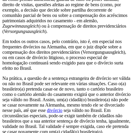
direito de visitas, questões afeitas ao regime de bens (como, por
exemplo, a decisão que decide sobre partilha decorrente de
comunhão parcial de bens ou sobre a compensação dos acréscimos
patrimoniais adquiridos no casamento - em alemão,
Zugewinnausgleich
) ou à compensação de direitos previdenciários
(
Versorgungsausgleich
).
Em todos os outros casos, pelo contrário, isto é, em especial nos
frequentes divórcios na Alemanha, em que o juiz dispõe sobre a
compensação dos direitos previdenciários (Versorgungsausgleich),
ou em casos de divórcio litigioso, o processo especial de
homologação continuará sendo exigido para que o divórcio surta
efeito no Brasil.
Na prática, a questão de a sentença estrangeira de divórcio ser válida
ou não no Brasil pode ser relevante em várias situações. Caso o(a)
brasileiro(a) pretenda casar-se de novo, tanto o cartório brasileiro
como o cartório alemão do casamento exigirá que o anterior divórcio
seja válido no Brasil. Assim, um(a) cidadã(o) brasileiro(a) não pode
se casar novamente na Alemanha, mesmo tendo ele se divorciado
nesse país, até que esse
divórcio
seja válido no Brasil. Em
circunstâncias especiais, pode-se exigir também de cidadãos não
brasileiros que a sua anterior sentença de divórcio tenha, igualmente,
validade no Brasil. Tal validade é sempre exigida, caso ele pretenda
se casar novamente com um(a) cidadã(o) brasileira(o).