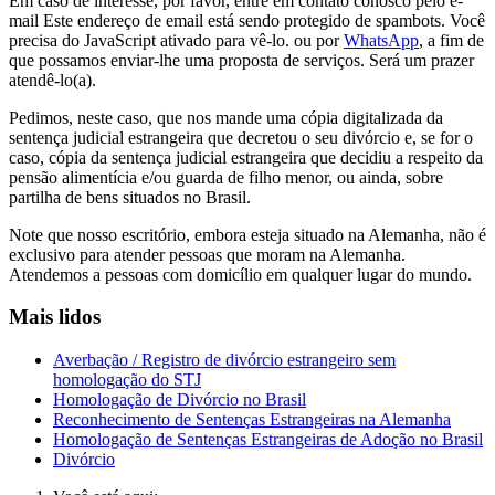
Em caso de interesse, por favor, entre em contato conosco pelo e-
mail
Este endereço de email está sendo protegido de spambots. Você
precisa do JavaScript ativado para vê-lo.
ou por
WhatsApp
, a fim de
que possamos enviar-lhe uma proposta de serviços. Será um prazer
atendê-lo(a).
Pedimos, neste caso, que nos mande uma cópia digitalizada da
sentença judicial estrangeira que decretou o seu divórcio e, se for o
caso, cópia da sentença judicial estrangeira que decidiu a respeito da
pensão alimentícia e/ou guarda de filho menor, ou ainda, sobre
partilha de bens situados no Brasil.
Note que nosso escritório, embora esteja situado na Alemanha, não é
exclusivo para atender pessoas que moram na Alemanha.
Atendemos a pessoas com domicílio em qualquer lugar do mundo.
Mais lidos
Averbação / Registro de divórcio estrangeiro sem
homologação do STJ
Homologação de Divórcio no Brasil
Reconhecimento de Sentenças Estrangeiras na Alemanha
Homologação de Sentenças Estrangeiras de Adoção no Brasil
Divórcio