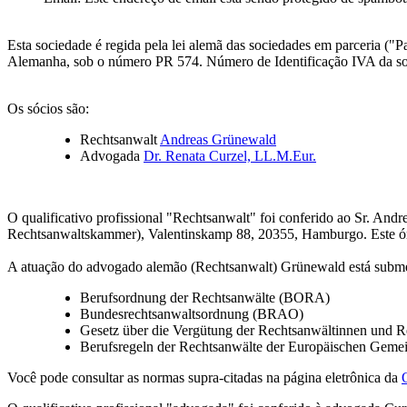
Esta sociedade é regida pela lei alemã das sociedades em parceria ("P
Alemanha, sob o número PR 574. Número de Identificação IVA da s
Os sócios são:
Rechtsanwalt
Andreas Grünewald
Advogada
Dr. Renata Curzel, LL.M.Eur.
O qualificativo profissional "Rechtsanwalt" foi conferido ao Sr. 
Rechtsanwaltskammer), Valentinskamp 88, 20355, Hamburgo. Este órg
A atuação do advogado alemão (Rechtsanwalt) Grünewald está submeti
Berufsordnung der Rechtsanwälte (BORA)
Bundesrechtsanwaltsordnung (BRAO)
Gesetz über die Vergütung der Rechtsanwältinnen und 
Berufsregeln der Rechtsanwälte der Europäischen Gemei
Você pode consultar as normas supra-citadas na página eletrônica da