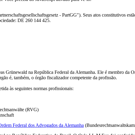
artnerschaftsgesellschaftsgesetz - PartGG"). Seus atos constitutivos est
ociedade: DE 260 144 425.
Andreas Grünewald na República Federal da Alemanha. Ele é membro d
ão é, também, o órgão fiscalizador competente da profissão.
da às seguintes normas profissionais:
Rechtsanwälte (RVG)
nschaft
Ordem Federal dos Advogados da Alemanha
(Bundesrechtsanwaltska