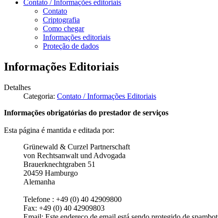
Contato / Informações editoriais
Contato
Criptografia
Como chegar
Informações editoriais
Proteção de dados
Informações Editoriais
Detalhes
Categoria:
Contato / Informações Editoriais
Informações obrigatórias do prestador de serviços
Esta página é mantida e editada por:
Grünewald & Curzel Partnerschaft
von Rechtsanwalt und Advogada
Brauerknechtgraben 51
20459 Hamburgo
Alemanha
Telefone : +49 (0) 40 42909800
Fax: +49 (0) 40 42909803
Email:
Este endereço de email está sendo protegido de spambots