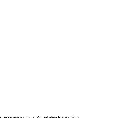
. Você precisa do JavaScript ativado para vê-lo.