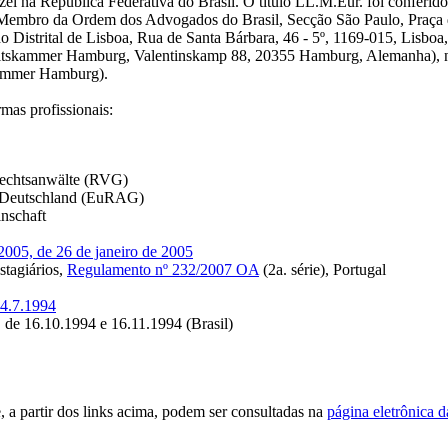
el na República Federativa do Brasil. O título LL.M.Eur. foi conferido
Membro da Ordem dos Advogados do Brasil, Secção São Paulo, Praça da
strital de Lisboa, Rua de Santa Bárbara, 46 - 5º, 1169-015, Lisboa, 
skammer Hamburg, Valentinskamp 88, 20355 Hamburg, Alemanha), nos
ammer Hamburg).
mas profissionais:
Rechtsanwälte (RVG)
in Deutschland (EuRAG)
nschaft
2005, de 26 de janeiro de 2005
tagiários,
Regulamento nº 232/2007 OA
(2a. série), Portugal
 4.7.1994
de 16.10.1994 e 16.11.1994 (Brasil)
, a partir dos links acima, podem ser consultadas na
página eletrônica