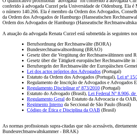
O qualificativo profissional "advogada" foi conferido à advogada Curz
conferido à advogada Curzel pela Universidade de Oldenburg. Ela é 
o número 140.266. Ela é membro da Ordem dos Advogados, Conselho Di
da Ordem dos Advogados de Hamburgo (Hanseatischen Rechtsanwalt
Ordem dos Advogados de Hamburgo (Hanseatische Rechtsanwaltsk
A atuação da advogada Renata Curzel está submetida às seguintes nor
Berufsordnung der Rechtsanwälte (BORA)
Bundesrechtsanwaltsordnung (BRAO)
Gesetz über die Vergütung der Rechtsanwältinnen und 
Gesetz über die Tätigkeit europäischer Rechtsanwälte 
Berufsregeln der Rechtsanwälte der Europäischen Gemei
Lei dos actos próprios dos Advogados
(Portugal)
Estatuto da Ordem dos Advogados (Portugal),
Lei nº 15/
Regulamento de Inscrição de Advogados e Advogados Es
Regulamento Disciplinar nº 873/2010
(Portugal)
Estatuto do Advogado (Brasil),
Lei Federal Nº 8.906, de
Regulamento Geral
do Estatuto da Advocacia e da OAB, 
Regimento Interno
da Seccional de São Paulo (Brasil)
Código de Ética e Disciplina da OAB
(Brasil)
As normas profissionais supra-citadas que não acessáveis, diretamente
Bundesrechtsanwaltskammer - BRAK)