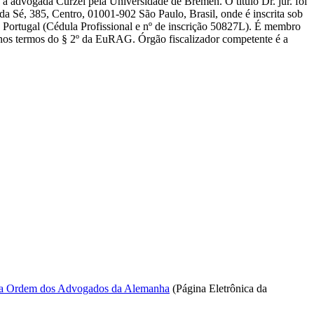
 à advogada Curzel pela Universidade de Bremen. O título Dr. jur. foi
 Sé, 385, Centro, 01001-902 São Paulo, Brasil, onde é inscrita sob
Portugal (Cédula Profissional e nº de inscrição 50827L). É membro
 termos do § 2º da EuRAG. Órgão fiscalizador competente é a
 da Ordem dos Advogados da Alemanha
(Página Eletrônica da